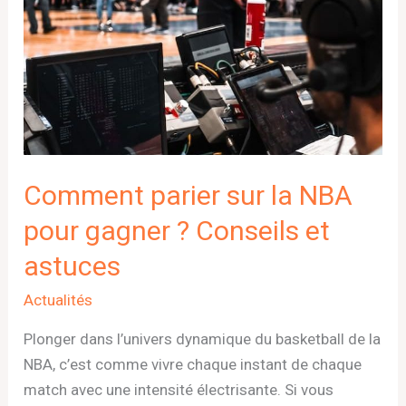
pour
gagner
?
Conseils
et
astuces
Comment parier sur la NBA
pour gagner ? Conseils et
astuces
Actualités
Plonger dans l’univers dynamique du basketball de la
NBA, c’est comme vivre chaque instant de chaque
match avec une intensité électrisante. Si vous