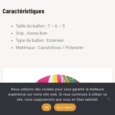
Caractéristiques
Taille du ballon : 7 – 6 – 5
Grip : Assez bon
Type de ballon : Extérieur
Matériaux : Caoutchouc / Polyester
Nous utilisons des cookies pour vous garantir la meilleure
expérience sur notre site web. Si vous continuez à utiliser ce
site, nous supposerons que vous en êtes satisfait.
OK
Non merci